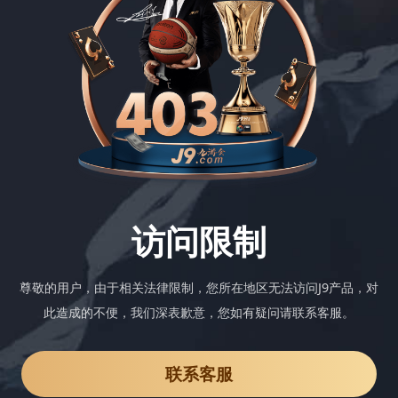
访问限制
尊敬的用户，由于相关法律限制，您所在地区无法访问J9产品，对
此造成的不便，我们深表歉意，您如有疑问请联系客服。
联系客服