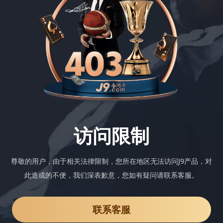
访问限制
尊敬的用户，由于相关法律限制，您所在地区无法访问J9产品，对
此造成的不便，我们深表歉意，您如有疑问请联系客服。
联系客服