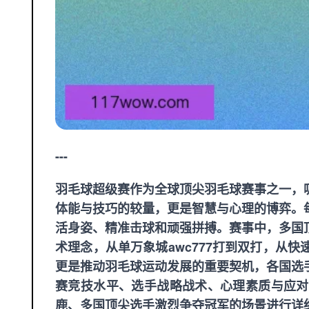
---
羽毛球超级赛作为全球顶尖羽毛球赛事之一，
体能与技巧的较量，更是智慧与心理的博弈。
活身姿、精准击球和顽强拼搏。赛事中，多国
术理念，从单
万象城awc777
打到双打，从快
更是推动羽毛球运动发展的重要契机，各国选
赛竞技水平、选手战略战术、心理素质与应对
鹿、多国顶尖选手激烈争夺冠军的场景进行详