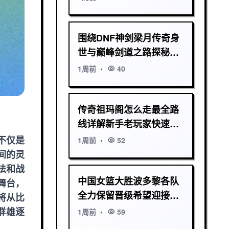
围绕DNF神剑梁月传奇身
世与巅峰剑道之路探秘凌
驾阿拉德大陆传奇
1周前
•
40
传奇祖玛阁怎么走最全路
线详解新手老玩家快速通
关实用技巧
不仅是
1周前
•
52
间的灵
法和战
中国女篮大胜波多黎各队
舞台，
全力保留晋级希望迎接关
将从比
键考验
群雄逐
1周前
•
59