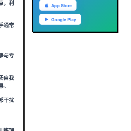
点，利
App Store
Google Play
手通常
静与专
场自我
果。
部干扰
训练理