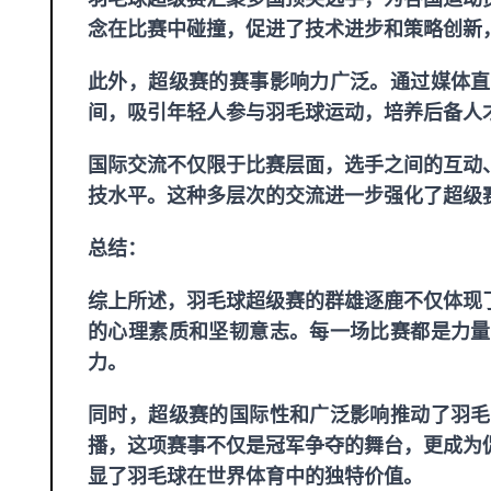
念在比赛中碰撞，促进了技术进步和策略创新
此外，超级赛的赛事影响力广泛。通过媒体直
间，吸引年轻人参与羽毛球运动，培养后备人
国际交流不仅限于比赛层面，选手之间的互动
技水平。这种多层次的交流进一步强化了超级
总结：
综上所述，羽毛球超级赛的群雄逐鹿不仅体现
的心理素质和坚韧意志。每一场比赛都是力量
力。
同时，超级赛的国际性和广泛影响推动了羽毛
播，这项赛事不仅是冠军争夺的舞台，更成为
显了羽毛球在世界体育中的独特价值。