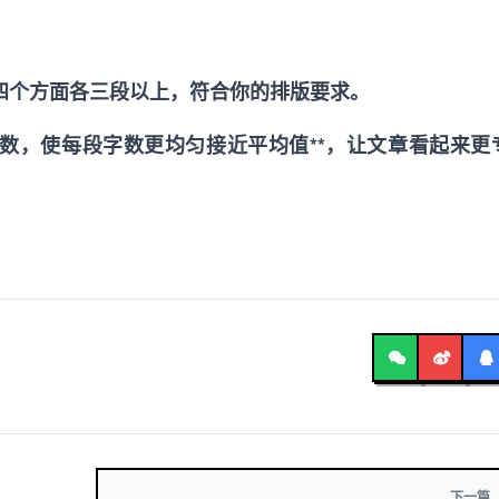
文四个方面各三段以上，符合你的排版要求。
字数，使每段字数更均匀接近平均值**，让文章看起来更
下一篇