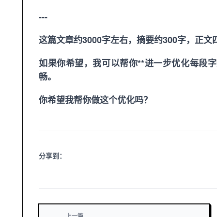
---
这篇文章约3000字左右，摘要约300字，正
如果你希望，我可以帮你**进一步优化每段
畅。
你希望我帮你做这个优化吗？
分享到：
上一篇