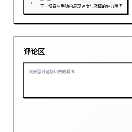
王一博赛车手随拍展现速度与激情的魅力瞬间
评论区