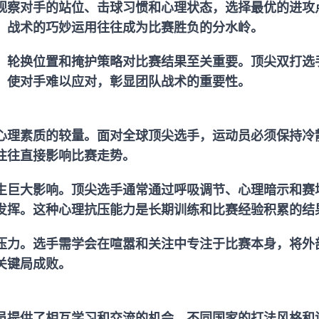
观察对手的站位、击球习惯和心理状态，选择最优的进攻
。战术的巧妙运用往往成为比赛胜负的分水岭。
、轮换位置和掩护策略对比赛结果至关重要。顶尖双打选
，使对手难以应对，彰显团队战术的重要性。
心理素质的较量。面对全球顶尖选手，运动员必须保持冷
往往直接影响比赛走势。
生巨大影响。顶尖选手通常通过呼吸调节、心理暗示和赛
发挥。这种心理抗压能力是长期训练和比赛经验积累的结
压力。选手需学会在喧嚣和关注中专注于比赛本身，将外
关键局成败。
员提供了相互学习和交流的机会。不同国家的打法风格和