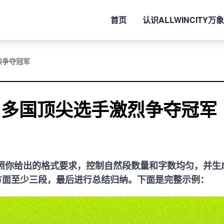
首页
认识
ALLWINCITY万
烈争夺冠军
 多国顶尖选手激烈争夺冠军
照你给出的格式要求，控制自然段数量和字数均匀，并生
方面至少三段，最后进行总结归纳。下面是完整示例：