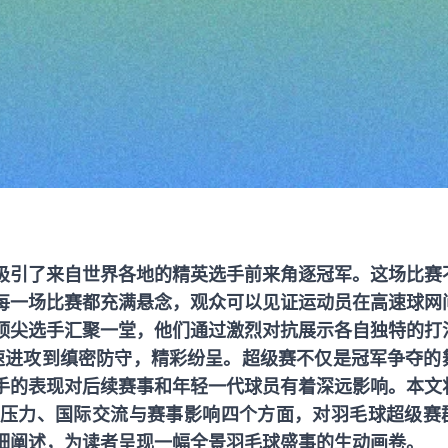
吸引了来自世界各地的精英选手前来角逐冠军。这场比赛
每一场比赛都充满悬念，观众可以见证运动员在高速球网
顶尖选手汇聚一堂，他们通过激烈对抗展示各自独特的打
速进攻到缜密防守，精彩纷呈。超级赛不仅是冠军争夺的
手的表现对后续赛事和年轻一代球员有着深远影响。本文
压力、国际交流与赛事影响四个方面，对羽毛球超级赛
细阐述，为读者呈现一幅全景羽毛球盛事的生动画卷。