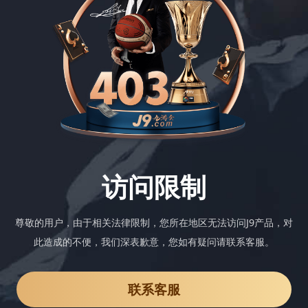
访问限制
尊敬的用户，由于相关法律限制，您所在地区无法访问J9产品，对
此造成的不便，我们深表歉意，您如有疑问请联系客服。
联系客服