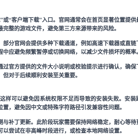
”或“客户端下载”入口。官网通常会在首页显著位置提供
最完整的游戏文件，避免第三方来源带来的风险。
。部分官网会提供多种下载通道，例如高速下载器或直链
程中应避免频繁暂停或切换网络，以减少文件损坏的概率
通过官方提供的文件大小说明或校验提示进行确认，确保
，但对于后续顺利安装至关重要。
这样可以避免因系统权限不足而导致的安装失败。安装
位置，避免因中文或特殊字符路径引发兼容性问题。
测与补丁更新。此阶段玩家需要保持网络稳定，耐心等待
可以尝试在非高峰时段进行，或检查本地网络设置。