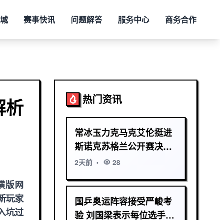
象城
赛事快讯
问题解答
服务中心
商务合作
热门资讯
解析
常冰玉力克马克艾伦挺进
斯诺克苏格兰公开赛决赛
刷新历史
2天前
•
28
典横版网
新玩家
国乒奥运阵容接受严峻考
入坑过
验 刘国梁表示每位选手全