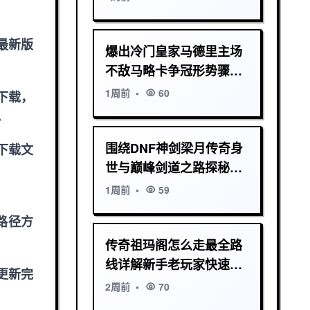
最新版
爆出冷门皇家马德里主场
不敌马略卡争冠形势骤然
生变引发热议
1周前
•
60
下载，
。
围绕DNF神剑梁月传奇身
下载文
世与巅峰剑道之路探秘凌
驾阿拉德大陆传奇
1周前
•
59
路径方
传奇祖玛阁怎么走最全路
线详解新手老玩家快速通
更新完
关实用技巧
2周前
•
70