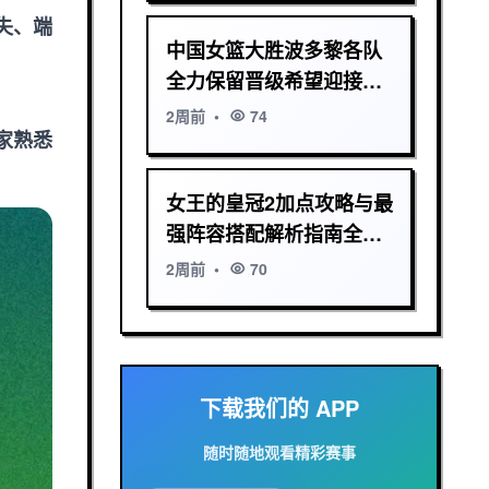
失、端
中国女篮大胜波多黎各队
全力保留晋级希望迎接关
键考验
2周前
•
74
家熟悉
女王的皇冠2加点攻略与最
强阵容搭配解析指南全面
进阶玩法技巧详解
2周前
•
70
下载我们的 APP
随时随地观看精彩赛事