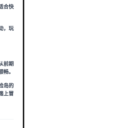
适合快
动，玩
从前期
顺畅。
险岛的
踏上冒