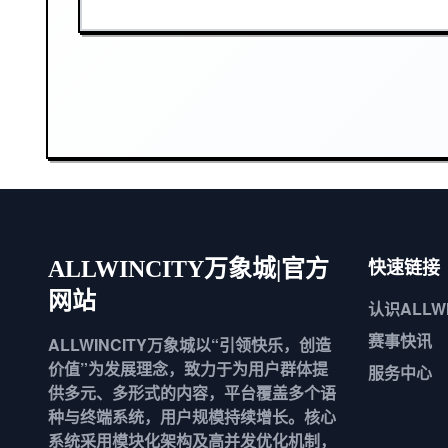
快速链接
ALLWINCITY万象城|官方
网站
认识
ALLW
赛事快讯
ALLWINCITY万象城以“引领快乐，创造
价值”为发展理念，致力于为用户群体提
服务中心
供多元、多形式的内容，平台覆盖多个语
种与终端系统，用户规模持续增长。核心
系统采用模块化架构及高并发优化机制，