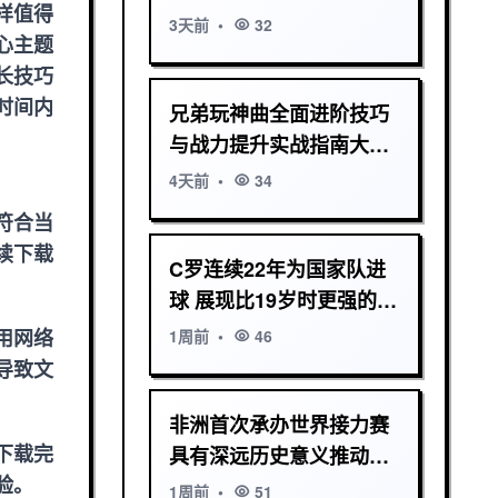
样值得
力以赴为团队争光
3天前
•
32
心主题
长技巧
时间内
兄弟玩神曲全面进阶技巧
与战力提升实战指南大全
新手到高手成长秘籍解析
4天前
•
34
符合当
续下载
C罗连续22年为国家队进
球 展现比19岁时更强的跳
跃能力
用网络
1周前
•
46
导致文
非洲首次承办世界接力赛
下载完
具有深远历史意义推动国
验。
际体育交流与合作
1周前
•
51