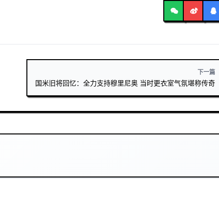
下一篇
国米旧将回忆：全力支持穆里尼奥 当时更衣室气氛堪称传奇