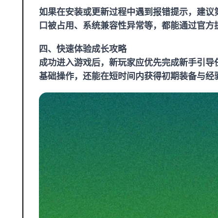
如果在安装或更新过程中遇到报错提示，建议
口被占用、系统兼容性异常等，都能通过官方
四、快速体验成长攻略
成功进入游戏后，新玩家应优先完成新手引导
基础操作，还能在短时间内获得初期装备与经