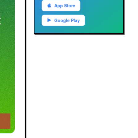
App Store
Google Play